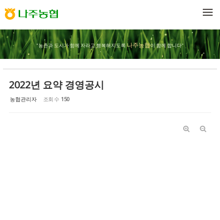
Sketchbook5, 스케치북5
Sketchbook5, 스케치북5
메뉴 건너뛰기
나주농협
"농촌과 도시가 함께 자라고 행복해지도록
이 함께 합니다"
2022년 요약 경영공시
농협관리자
조회 수
150